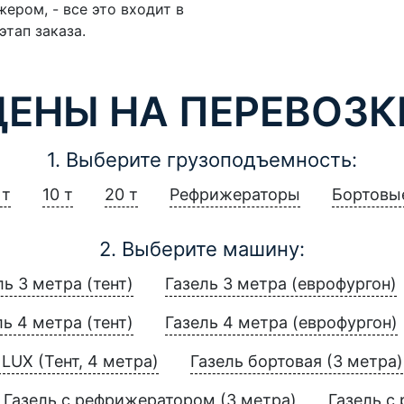
ером, - все это входит в
этап заказа.
ЦЕНЫ НА ПЕРЕВОЗК
1. Выберите грузоподъемность:
 т
10 т
20 т
Рефрижераторы
Бортовы
2. Выберите машину:
ль 3 метра (тент)
Газель 3 метра (еврофургон)
ль 4 метра (тент)
Газель 4 метра (еврофургон)
LUX (Тент, 4 метра)
Газель бортовая (3 метра)
Газель с рефрижератором (3 метра)
Газель с