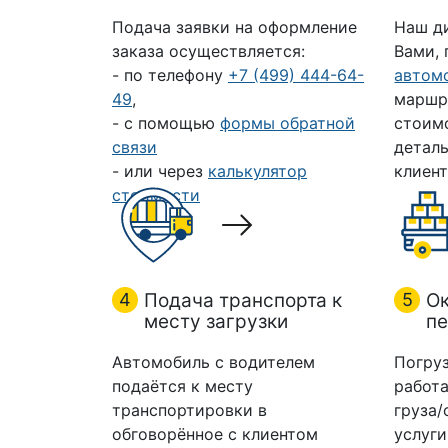
Подача заявки на оформление
Наш д
заказа осуществляется:
Вами,
- по телефону
+7 (499) 444-64-
автом
49
,
маршр
- с помощью
формы обратной
стоим
связи
деталь
- или через
калькулятор
клиент
стоимости
4
Подача транспорта к
5
Ок
месту загрузки
пе
Автомобиль с водителем
Погруз
подаётся к месту
работа
транспортировки в
груза/
обговорённое с клиентом
услуги