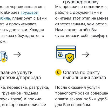
грузоперевозку
испетчер связывается с
Мы прозрачно подходим к
 подбирает
грузовой
работе с документами и
обиль
, планирует с Вами
считаем этот этап не мене
ут и просчитывает
ответственным, чем остал
ость доставки. Каждая
Нам важно, чтобы Вы
 заказа обсуждается с
чувствовали себя комфорт
ом.
азание услуги
6
Оплата по факту
ревозки/переезда
выполнения заказа
ка, перевозка, разгрузка,
После оказания услуги
 грузчиков (подъем
транспортировки соверша
спуск груза) и прочие
оплата заказа любым удоб
, оговоренные с личным
для Вас способом.