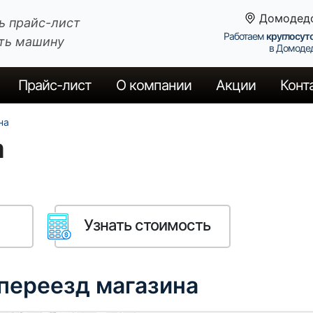
Домодед
ь прайс-лист
Работаем
круглосут
ть машину
в Домоде
Прайс
-лист
О компании
Акции
Конт
на
а
Узнать стоимость
 переезд магазина