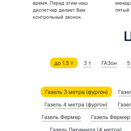
время. Перед этим наш
менедж
диспетчер делает Вам
пятый 
контрольный звонок.
до 1.5 т
3 т
ГАЗон
5
Газель 3 метра (фургон)
Газе
Газель 4 метра (фургон)
Газе
Газель Фермер
Газель Фермер 
Газель Пирамида (4 метра)