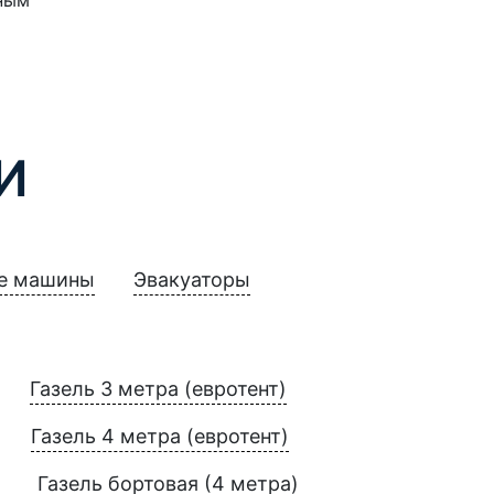
И
е машины
Эвакуаторы
Газель 3 метра (евротент)
Газель 4 метра (евротент)
Газель бортовая (4 метра)