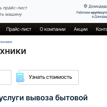
Домодед
ь прайс-лист
Работаем
круглосут
ть машину
в Домоде
Прайс
-лист
О компании
Акции
Конт
техники
ехники
Узнать стоимость
 услуги вывоза бытовой