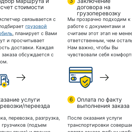
одбор маршрута и
3
Заключение
счет стоимости
договора на
грузоперевозку
испетчер связывается с
Мы прозрачно подходим к
 подбирает
грузовой
работе с документами и
обиль
, планирует с Вами
считаем этот этап не мене
ут и просчитывает
ответственным, чем остал
ость доставки. Каждая
Нам важно, чтобы Вы
 заказа обсуждается с
чувствовали себя комфорт
ом.
азание услуги
6
Оплата по факту
ревозки/переезда
выполнения заказа
ка, перевозка, разгрузка,
После оказания услуги
 грузчиков (подъем
транспортировки соверша
спуск груза) и прочие
оплата заказа любым удоб