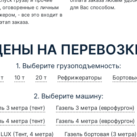
, оговоренные с личным
для Вас способом.
ером, - все это входит в
этап заказа.
ЦЕНЫ НА ПЕРЕВОЗК
1. Выберите грузоподъемность:
 т
10 т
20 т
Рефрижераторы
Бортовы
2. Выберите машину:
ль 3 метра (тент)
Газель 3 метра (еврофургон)
ль 4 метра (тент)
Газель 4 метра (еврофургон)
LUX (Тент, 4 метра)
Газель бортовая (3 метра)