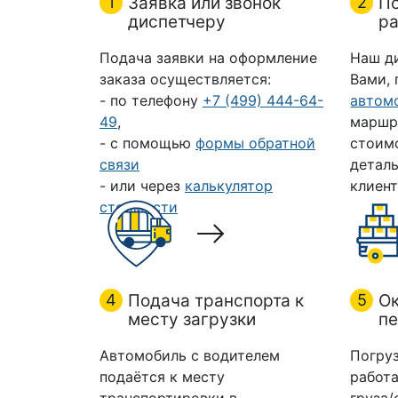
1
Заявка или звонок
2
П
диспетчеру
ра
Подача заявки на оформление
Наш д
заказа осуществляется:
Вами,
- по телефону
+7 (499) 444-64-
автом
49
,
маршр
- с помощью
формы обратной
стоим
связи
деталь
- или через
калькулятор
клиент
стоимости
4
Подача транспорта к
5
Ок
месту загрузки
пе
Автомобиль с водителем
Погруз
подаётся к месту
работа
транспортировки в
груза/