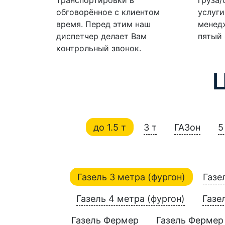
обговорённое с клиентом
услуги
время. Перед этим наш
менедж
диспетчер делает Вам
пятый 
контрольный звонок.
до 1.5 т
3 т
ГАЗон
5
Газель 3 метра (фургон)
Газе
Газель 4 метра (фургон)
Газе
Газель Фермер
Газель Фермер 